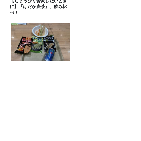
【ちょっぴり贅沢したいとき
に】『はだか麦茶』、飲み比
べ！
チャリピ
猛暑の救世主は“飲む氷”！今注目のアイ
ススラリー5種飲み比べ
熊本震度７「ずっと救急車のサイレン
が」電話で聞いた、被災地の現状