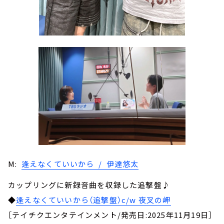
M:
逢えなくていいから / 伊達悠太
カップリングに新録音曲を収録した追撃盤♪
◆
逢えなくていいから（追撃盤）c/w 夜叉の岬
［テイチクエンタテインメント/発売日:2025年11月19日］