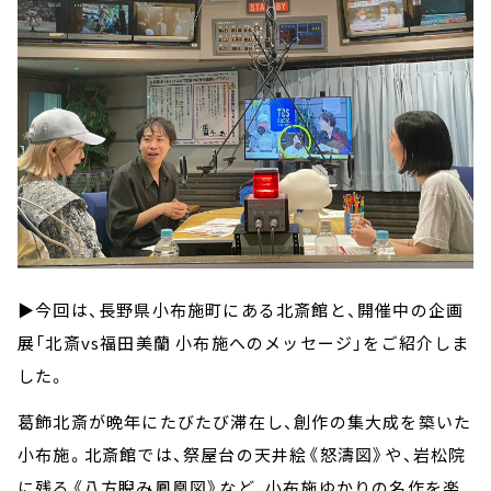
▶︎今回は、長野県小布施町にある北斎館と、開催中の企画
展「北斎vs福田美蘭 小布施へのメッセージ」をご紹介しま
した。
葛飾北斎が晩年にたびたび滞在し、創作の集大成を築いた
小布施。北斎館では、祭屋台の天井絵《怒濤図》や、岩松院
に残る《八方睨み鳳凰図》など、小布施ゆかりの名作を楽