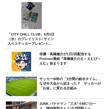
「CITY CHILL CLUB」8月5日
（水）のプレイリスト/ サイン
入りステッカープレゼント有
り
俳優・高橋健介が1日2回配信する
Podcast番組『高橋健介のえ～えむぴ～
えむ』始まります
サッカーW杯の「3分間の給水タイム」、
なぜ今大会から始まった？ サッカーが
「お金」に変わる仕組み
JUNK バナナマン「三大“小MC”の一
人、陣内智則さんとほぼ同期トー