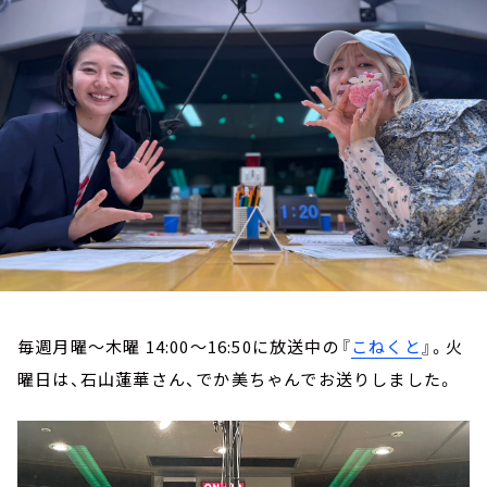
お知らせ
イベント・グッズ
YouTube
会社情報
毎週月曜～木曜 14:00～16:50に放送中の『
こねくと
』。火
曜日は、石山蓮華さん、でか美ちゃんでお送りしました。