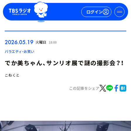
ログイン
マイページ
2026.05.19
火曜日
18:00
新規会員登録
ログイン
バラエティ・お笑い
でか美ちゃん、サンリオ展で謎の撮影会？！
こねくと
この記事をシェア
今日の番組表
週間番組表
トピックス
TBS Podcast