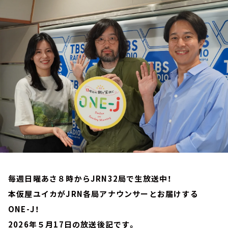
お知らせ
イベント・グッズ
YouTube
会社情報
毎週日曜あさ８時からJRN32局で生放送中！
本仮屋ユイカがJRN各局アナウンサーとお届けする
ONE-J！
2026年５月17日の放送後記です。