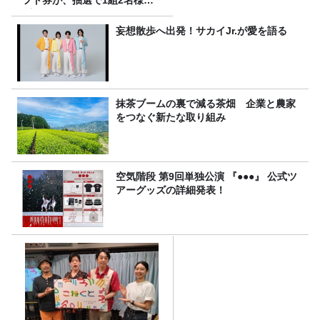
フト券が、抽選で1組2名様に
プレゼント！
妄想散歩へ出発！サカイJr.が愛を語る
抹茶ブームの裏で減る茶畑 企業と農家
をつなぐ新たな取り組み
空気階段 第9回単独公演 『●●●』 公式ツ
アーグッズの詳細発表！