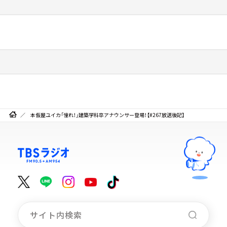
本仮屋ユイカ「憧れ！」建築学科卒アナウンサー登場！【#267放送後記】