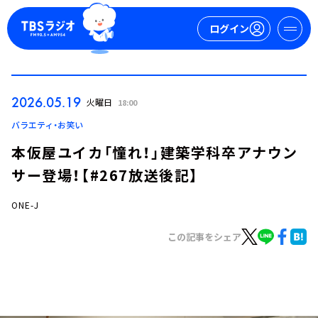
ログイン
マイページ
2026.05.19
火曜日
18:00
新規会員登録
ログイン
バラエティ・お笑い
本仮屋ユイカ「憧れ！」建築学科卒アナウン
サー登場！【#267放送後記】
ONE-J
この記事をシェア
今日の番組表
週間番組表
トピックス
TBS Podcast