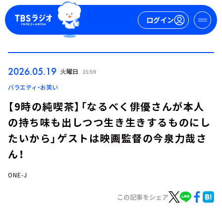
ログイン
マイページ
2026.05.19
火曜日
15:59
新規会員登録
ログイン
バラエティ・お笑い
【9時の純喫茶】「なるべく俳優さんが本人
の持ち味も出しつつ生き生きするものにし
たいから」ゲストは映画監督の今泉力哉さ
ん！
ONE-J
今日の番組表
週間番組表
この記事をシェア
トピックス
TBS Podcast