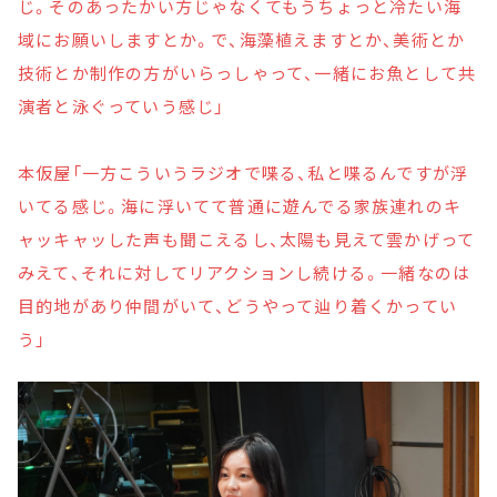
じ。そのあったかい方じゃなくてもうちょっと冷たい海
域にお願いしますとか。で、海藻植えますとか、美術とか
技術とか制作の方がいらっしゃって、一緒にお魚として共
演者と泳ぐっていう感じ」
本仮屋「一方こういうラジオで喋る、私と喋るんですが浮
いてる感じ。海に浮いてて普通に遊んでる家族連れのキ
ャッキャッした声も聞こえるし、太陽も見えて雲かげって
みえて、それに対してリアクションし続ける。一緒なのは
目的地があり仲間がいて、どうやって辿り着くかってい
う」