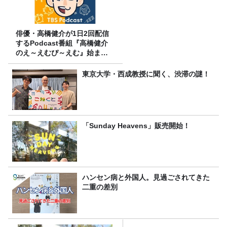
俳優・高橋健介が1日2回配信
するPodcast番組『高橋健介
のえ～えむぴ～えむ』始まり
ます
東京大学・西成教授に聞く、渋滞の謎！
「Sunday Heavens」販売開始！
ハンセン病と外国人。見過ごされてきた
二重の差別