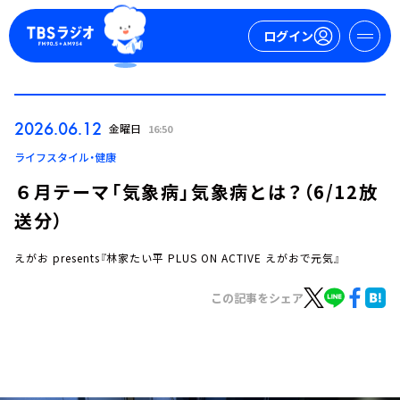
ログイン
マイページ
2026.06.12
金曜日
16:50
新規会員登録
ログイン
ライフスタイル・健康
６月テーマ「気象病」気象病とは？（6/12放
送分）
えがお presents『林家たい平 PLUS ON ACTIVE えがおで元気』
この記事をシェア
今日の番組表
週間番組表
トピックス
TBS Podcast