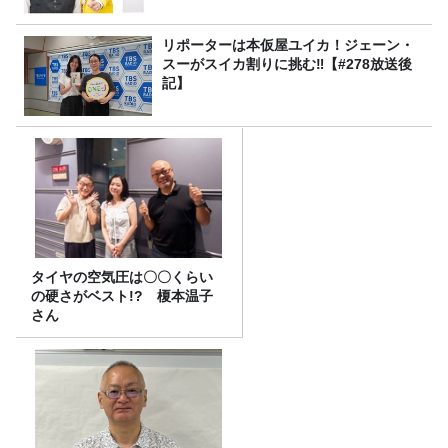
リポーターは本仮屋ユイカ！ジェーン・
スーがスイカ割りに挑む‼【#278放送後
記】
タイヤの空気圧は〇〇くらい
の硬さがベスト!? 榎本温子
さん