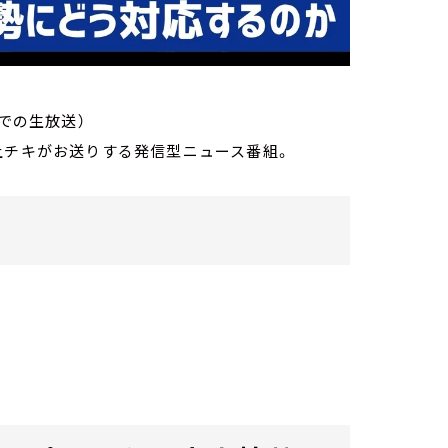
までの生放送）
・荻上チキがお送りする発信型ニュース番組。