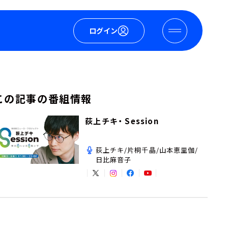
ログイン
この記事の番組情報
荻上チキ・ Session
荻上チキ/片桐千晶/山本恵里伽/
日比麻音子