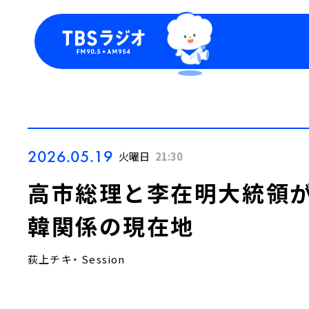
今日の番組表
トピッ
週間番組表
TBS
Podca
お知ら
2026.05.19
火曜日
21:30
高市総理と李在明大統領
韓関係の現在地
荻上チキ・ Session