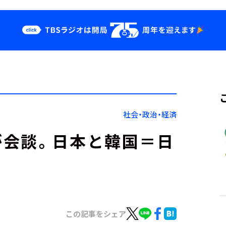
クス
イベント・グッ
ズ
st
YouTube
せ
会社情報
社会・政治・経済
が会談。日本と韓国＝日
この記事をシェア