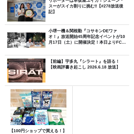
リポーターは本仮屋ユイカ！ジェーン・
スーがスイカ割りに挑む‼【#278放送後
記】
小堺一機＆関根勤『コサキンDEワァ
オ！』放送開始45周年記念イベントが10
月17日（土）に開催決定！本日よりFC先
行受付スタート！
【前編】宇多丸『シラート』を語る！
【映画評書き起こし 2026.6.18 放送】
【100円ショップで買える！】