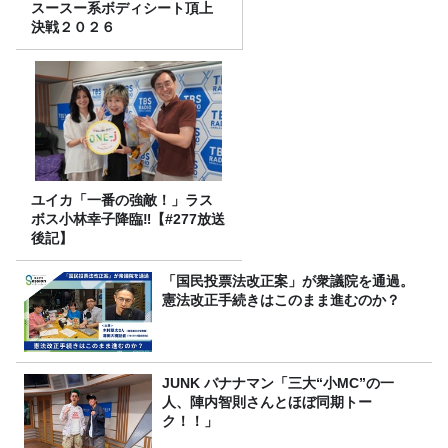
スースー系ボディシート頂上
決戦２０２６
ユイカ「一番の強敵！」ラス
ボス小林幸子降臨‼【#277放送
後記】
「国民投票法改正案」が衆議院を通過。
憲法改正手続きはこのまま進むのか？
JUNK バナナマン「三大“小MC”の一
人、陣内智則さんとほぼ同期トー
ク！！」