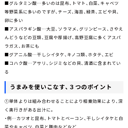
■グルタミン酸…多いのは昆布、トマト、白菜、キャベツ
等野菜系に多いのですが、チーズ、海苔、緑茶、エビや貝、
卵に多い
■アスパラギン酸…大豆、ソラマメ、グリンピース、さやえ
んどうなどの豆類、豆腐や厚揚げ、高野豆腐に多くアスパ
ラガス、お茶にも
■グアニル酸…干しシイタケ、キノコ類、ホタテ、エビ
■コハク酸…アサリ、シジミなどの貝、清酒に含まれてい
る
うまみを使いこなす、３つのポイント
①単体よりは組み合わせることにより相乗効果により、深
く奥行きがある出汁に。
・例…カツオと昆布、トマトとベーコン、干しシイタケと白
菜やキャベツ、白菜と豚肉などなど