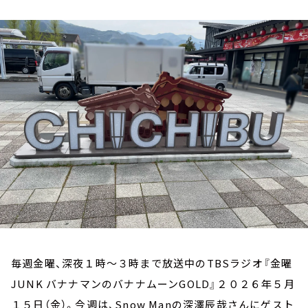
お知らせ
イベント・グッズ
YouTube
会社情報
毎週金曜、深夜１時～３時まで放送中のTBSラジオ『金曜
JUNK バナナマンのバナナムーンGOLD』２０２６年５月
１５日（金）。今週は、Snow Manの深澤辰哉さんにゲスト