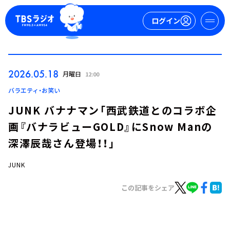
ログイン
マイページ
2026.05.18
月曜日
12:00
新規会員登録
ログイン
バラエティ・お笑い
JUNK バナナマン「西武鉄道とのコラボ企
画『バナラビューGOLD』にSnow Manの
深澤辰哉さん登場！！」
JUNK
今日の番組表
この記事をシェア
週間番組表
トピックス
TBS Podcast