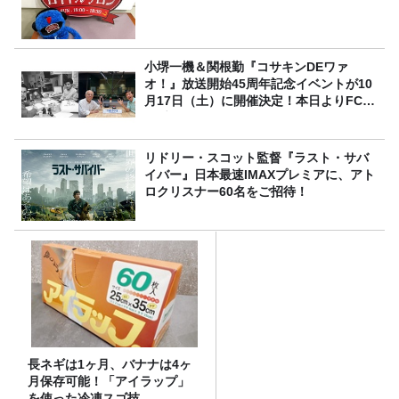
小堺一機＆関根勤『コサキンDEワァ
オ！』放送開始45周年記念イベントが10
月17日（土）に開催決定！本日よりFC先
行受付スタート！
リドリー・スコット監督『ラスト・サバ
イバー』日本最速IMAXプレミアに、アト
ロクリスナー60名をご招待！
長ネギは1ヶ月、バナナは4ヶ
月保存可能！「アイラップ」
を使った冷凍スゴ技