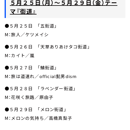
５月２５日（月）～５月２９日（金）テー
マ『街道』
●５月２５日 「五街道」
M：旅人／ケツメイシ
●５月２６日 「天草ありあけタコ街道」
M：カイト／嵐
●５月２７日 「鯖街道」
M：旅は道連れ／official髭男dism
●５月２８日 「ラベンダー街道」
M：花咲く旅路／原由子
●５月２９日 「メロン街道」
M：メロンの気持ち／高橋真梨子