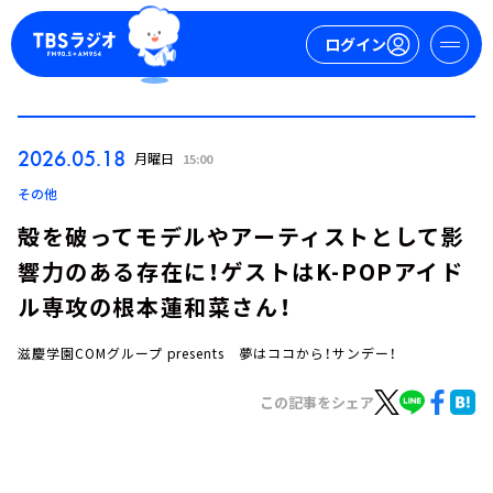
ログイン
マイページ
2026.05.18
月曜日
15:00
新規会員登録
ログイン
その他
殻を破ってモデルやアーティストとして影
響力のある存在に！ゲストはK-POPアイド
ル専攻の根本蓮和菜さん！
滋慶学園COMグループ presents 夢はココから！サンデー！
今日の番組表
この記事をシェア
週間番組表
トピックス
TBS Podcast