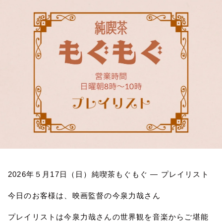
お知らせ
イベント・グッズ
YouTube
会社情報
2026
年５月
17
日（日）純喫茶もぐもぐ
―
プレイリスト
今日のお客様は、映画監督の今泉力哉さん
プレイリストは今泉力哉さんの世界観を音楽からご堪能