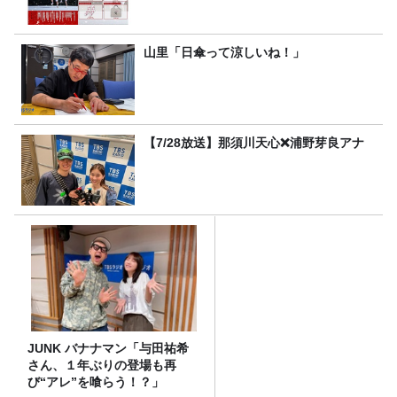
山里「日傘って涼しいね！」
【7/28放送】那須川天心❌浦野芽良アナ
JUNK バナナマン「与田祐希
さん、１年ぶりの登場も再
び“アレ”を喰らう！？」