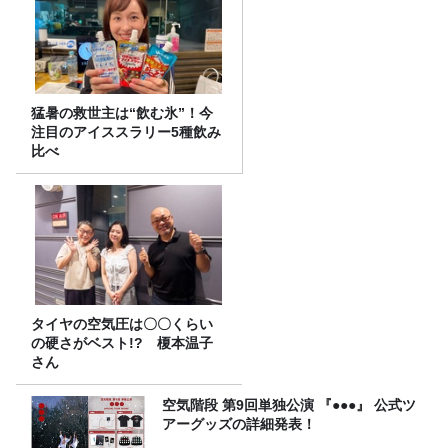
猛暑の救世主は“飲む氷”！今
注目のアイススラリー5種飲み
比べ
タイヤの空気圧は〇〇くらい
の硬さがベスト!? 榎本温子
さん
空気階段 第9回単独公演 『●●●』 公式ツ
アーグッズの詳細発表！