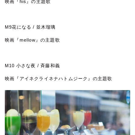
映画『
his
』の主題歌
M9
花になる
/
並木瑠璃
映画『
mellow
』の主題歌
M10
小さな夜
/
斉藤和義
映画『アイネクライネナハトムジーク』の主題歌