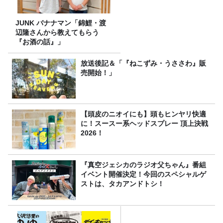
JUNK バナナマン「錦鯉・渡
辺隆さんから教えてもらう
『お酒の話』」
放送後記＆「『ねこずみ・うささわ』販
売開始！」
【頭皮のニオイにも】頭もヒンヤリ快適
に！スースー系ヘッドスプレー 頂上決戦
2026！
『真空ジェシカのラジオ父ちゃん』番組
イベント開催決定！今回のスペシャルゲ
ストは、タカアンドトシ！