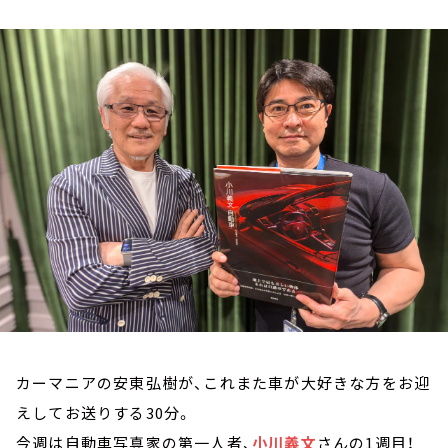
お知らせ
イベント・グッズ
YouTube
会社情報
カーマニアの安東弘樹が、これまた車が大好きな方をお迎
えしてお送りする30分。
今週は自動車写真家の第一人者、
小川義文
さんの1週目！