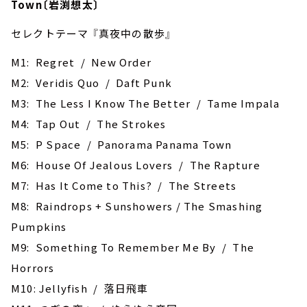
Town〔岩渕想太〕
セレクトテーマ 『真夜中の散歩』
M1: Regret / New Order
M2: Veridis Quo / Daft Punk
M3: The Less I Know The Better / Tame Impala
M4: Tap Out / The Strokes
M5: P Space / Panorama Panama Town
M6: House Of Jealous Lovers / The Rapture
M7: Has It Come to This? / The Streets
M8: Raindrops + Sunshowers / The Smashing
Pumpkins
M9: ‎Something To Remember Me By / The
Horrors
M10: Jellyfish / 落日飛車