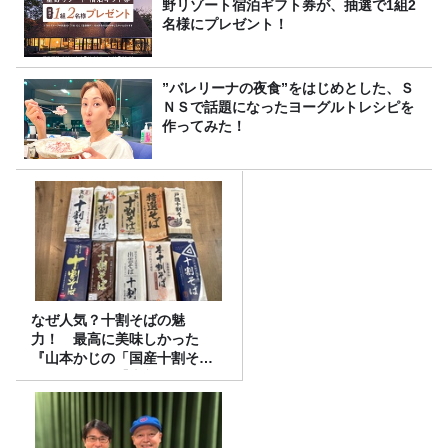
野リゾート宿泊ギフト券が、抽選で1組2
名様にプレゼント！
”バレリーナの夜食”をはじめとした、Ｓ
ＮＳで話題になったヨーグルトレシピを
作ってみた！
なぜ人気？十割そばの魅
力！ 最高に美味しかった
『山本かじの「国産十割そ
ば」』とは？【十割そば10種
食べ比べ】