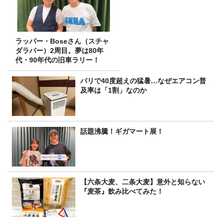
ラッパー・Boseさん（スチャ
ダラパー）2周目。夢は80年
代・90年代の旧車ラリー！
パリで40度超えの猛暑…なぜエアコン普
及率は「1割」なのか
話題沸騰！ギガマート展！
【六条大麦、二条大麦】意外と知らない
『麦茶』飲み比べてみた！