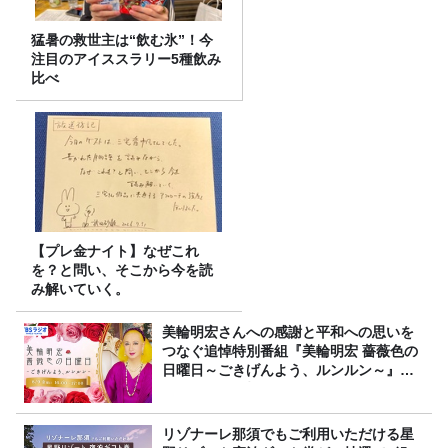
猛暑の救世主は“飲む氷”！今
注目のアイススラリー5種飲み
比べ
【プレ金ナイト】なぜこれ
を？と問い、そこから今を読
み解いていく。
美輪明宏さんへの感謝と平和への思いを
つなぐ追悼特別番組『美輪明宏 薔薇色の
日曜日～ごきげんよう、ルンルン～』
8/9（日）16時放送
リゾナーレ那須でもご利用いただける星