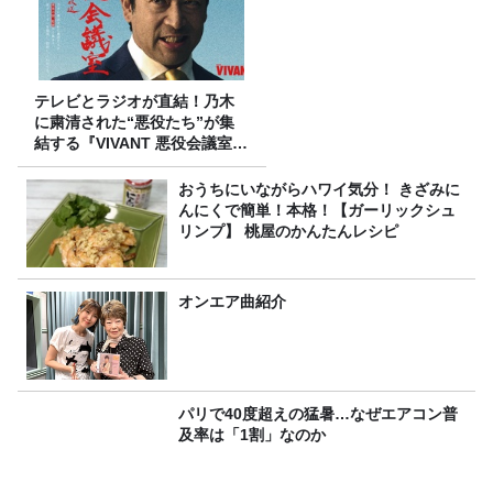
テレビとラジオが直結！乃木
に粛清された“悪役たち”が集
結する『VIVANT 悪役会議室』
7/26(日)23時スタート！
おうちにいながらハワイ気分！ きざみに
んにくで簡単！本格！【ガーリックシュ
リンプ】 桃屋のかんたんレシピ
オンエア曲紹介
パリで40度超えの猛暑…なぜエアコン普
及率は「1割」なのか