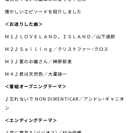
懐かしいエピソードを紹介しました
＜お送りした曲＞
Ｍ１♪ＬＯＶＥＬＡＮＤ，ＩＳＬＡＮＤ／山下達郎
Ｍ２♪Ｓａｉｌｉｎｇ／クリストファー・クロス
Ｍ３♪夏のお嬢さん／榊原郁恵
Ｍ４♪君は天然色／大瀧詠一
＜番組オープニングテーマ＞
♪忘れないで NON DIMENTICAR／アンドレ・ギャニオ
ン
＜エンディングテーマ＞
♪森に夢見る（バリオス）／村治佳織