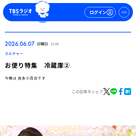
ログイン
マイページ
2026.06.07
日曜日
23:00
新規会員登録
ログイン
カルチャー
お便り特集 冷蔵庫②
今晩は 吉永小百合です
この記事をシェア
今日の番組表
週間番組表
トピックス
TBS Podcast