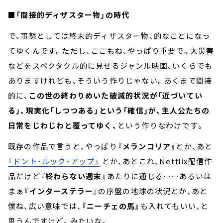
■「間接的ディザスター物」の時代
で、事態としては終末的ディザスター物、的なことになっ
てゆくんです。ただし、ここもね、やっぱり重要で。大災害
などをスペクタクル的に見せるジャンル映画、いくらでも
ありますけれども、そういう作りじゃない。あくまで間接
的に、
この世の終わりめいた破滅的状況が「近づいてい
る」、現実化「しつつある」という「確信」が、主人公たちの
日常をじわじわと覆ってゆく、
という作りなわけです。
既存の作品で言うと、やっぱり
『メランコリア』
とか、あと
『ドント・ルック・アップ』
とか、あとこれ、Netflix配信作
品だけど
『終わらない週末』
あたりに通じる……あるいは
まぁ
『インターステラー』
の序盤の地球の状況とか、あと
僕ね、広い意味では、
『ニーチェの馬』
も入れてもいい、と
思うんですけど。みたいな。