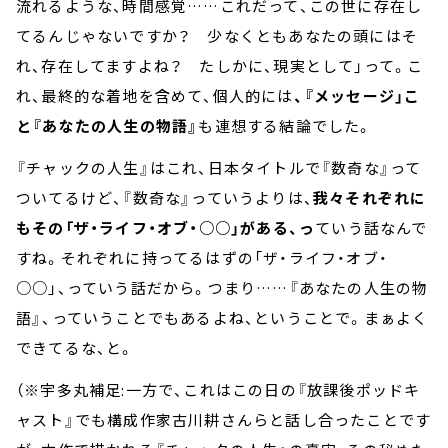
流れるような、時間感覚……これだって、この世に存在し
てるんじゃないですか？ 少なくともあなたの頭にはそ
れ、存在してますよね？ たしかに、現実として」って。こ
れ、最終的な着地を含めて、個人的には
、『メッセージ」こ
と『あなたの人生の物語』
も連想する結論でした。
『チャックの人生』はこれ、日本タイトルで『数奇な』って
ついてるけど、『数奇な』っていうよりは、
我々それぞれに
もその「ザ・ライフ・オブ・○○」がある、っ
ていう話なんで
すね。それぞれに持ってるはずの「ザ・ライフ・オブ・
○○」、っていう話だから。つまり……『あなたの人生の物
語』、っていうことでもあるよね、ということで。まぁよく
できてるな、と。
（※宇多丸補足:一方で、これはこの日の『放課後ポッドキ
ャスト』でも構成作家古川耕さんらと話し合ったことです