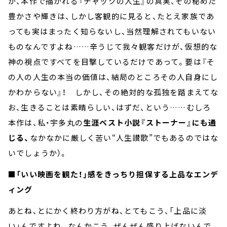
が、本作で描かれる『チャックの人生』の真実、その秘めた
豊かさや輝きは、しかし客観的に見ると、たとえ家族であ
っても実はまったく知らないし、当然理解されてもいない
ものなんですよね……辛うじて我々観客だけが、仮想的な
神の視点ですべてを目撃しているだけであって。要は『そ
の人の人生の本当の価値は、結局のところその人自身にし
かわからない』！ しかし、その絶対的な孤独を踏まえてな
お、生きることは素晴らしい、はずだ、という……むしろ
本作は、私・宇多丸の
生涯ベスト小説『ストーナー』にも通
じる、
なかなかに厳しく苦い“人生讃歌”でもあるのではな
いでしょうか）。
■「いい映画を観た！」感をきっちり担保する上品なエンデ
ィング
あとね、とにかく終わり方がね、とてもこう、「上品に淡
い」んですよね。なんかこう、ぜんぜん盛り上げないんで