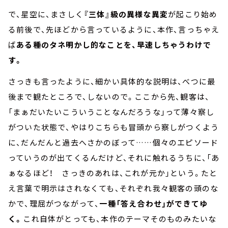
で、星空に、まさしく
『三体』級の異様な異変
が起こり始め
る前後で、先ほどから言っているように、本作、言っちゃえ
ば
ある種のタネ明かし的なことを、早速しちゃうわけで
す。
さっきも言ったように、細かい具体的な説明は、べつに最
後まで観たところで、しないので。ここから先、観客は、
「まぁだいたいこういうことなんだろうな」って薄々察し
がついた状態で、やはりこちらも冒頭から察しがつくよう
に、だんだんと過去へさかのぼって……個々のエピソード
っていうのが出てくるんだけど、それに触れるうちに、「あ
ぁなるほど！ さっきのあれは、これが元か」という。たと
え言葉で明示はされなくても、それぞれ我々観客の頭のな
かで、理屈がつながって、
一種「答え合わせ」ができてゆ
く。
これ自体がとっても、本作のテーマそのものみたいな