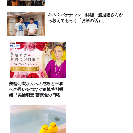
JUNK バナナマン「錦鯉・渡辺隆さんか
ら教えてもらう『お酒の話』」
美輪明宏さんへの感謝と平和
への思いをつなぐ追悼特別番
組『美輪明宏 薔薇色の日曜日
～ごきげんよう、ルンルン
～』8/9（日）16時放送