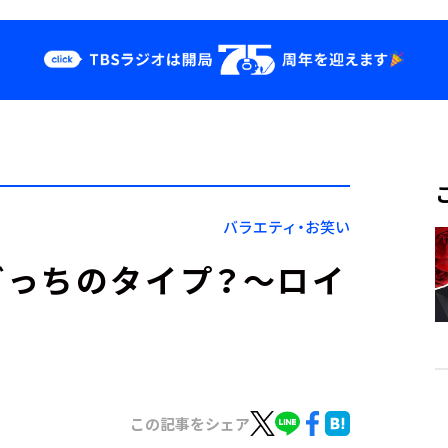
クス
イベント・グッ
ズ
st
YouTube
せ
会社情報
バラエティ・お笑い
どっちのタイプ？～ロイ
この記事をシェア