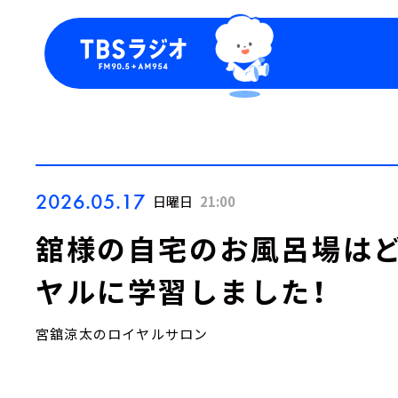
今日の番組表
トピッ
週間番組表
TBS
Podca
お知ら
2026.05.17
日曜日
21:00
舘様の自宅のお風呂場は
ヤルに学習しました！
宮舘涼太のロイヤルサロン