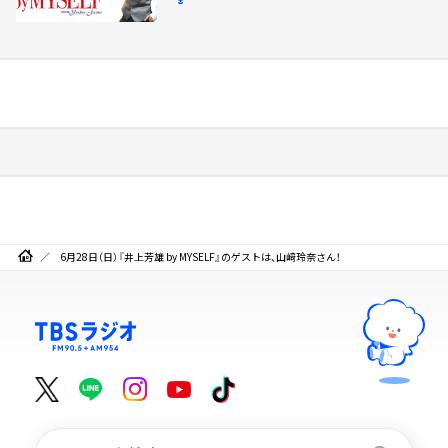
6月28日（日）『井上芳雄 by MYSELF』のゲストは、山﨑玲奈さん！