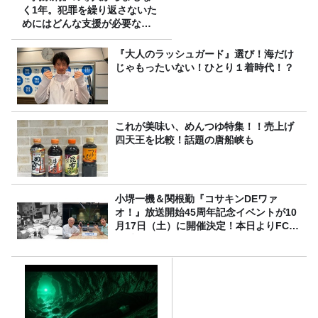
く1年。犯罪を繰り返さないた
めにはどんな支援が必要なの
か
『大人のラッシュガード』選び！海だけ
じゃもったいない！ひとり１着時代！？
これが美味い、めんつゆ特集！！売上げ
四天王を比較！話題の唐船峡も
小堺一機＆関根勤『コサキンDEワァ
オ！』放送開始45周年記念イベントが10
月17日（土）に開催決定！本日よりFC先
行受付スタート！