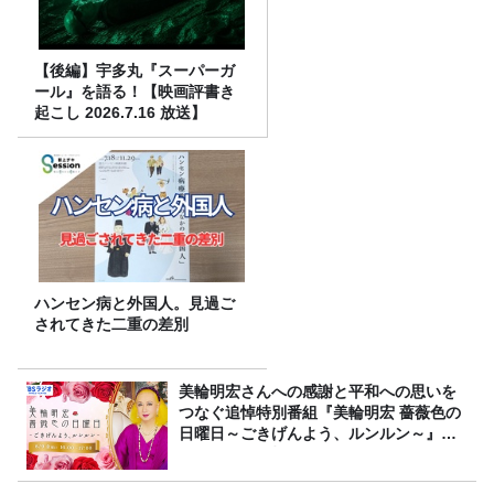
【後編】宇多丸『スーパーガ
ール』を語る！【映画評書き
起こし 2026.7.16 放送】
ハンセン病と外国人。見過ご
されてきた二重の差別
美輪明宏さんへの感謝と平和への思いを
つなぐ追悼特別番組『美輪明宏 薔薇色の
日曜日～ごきげんよう、ルンルン～』
8/9（日）16時放送