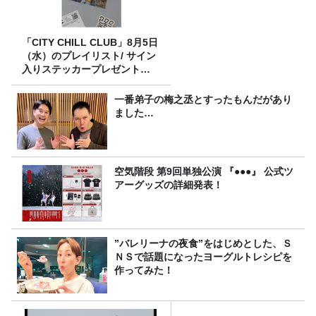
「CITY CHILL CLUB」8月5日
（水）のプレイリスト/ サイン
入りステッカープレゼント有
り
一番弟子の梅之丞とすったもんだがあり
ました…
空気階段 第9回単独公演 『●●●』 公式ツ
アーグッズの詳細発表！
”バレリーナの夜食”をはじめとした、Ｓ
ＮＳで話題になったヨーグルトレシピを
作ってみた！