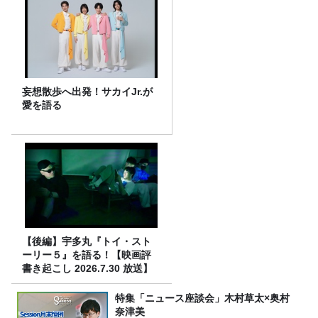
妄想散歩へ出発！サカイJr.が
愛を語る
【後編】宇多丸『トイ・スト
ーリー５』を語る！【映画評
書き起こし 2026.7.30 放送】
特集「ニュース座談会」木村草太×奥村
奈津美