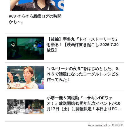
#69 そろそろ愚痴ログの時間
かも～。
【後編】宇多丸『トイ・ストーリー５』
を語る！【映画評書き起こし 2026.7.30
放送】
”バレリーナの夜食”をはじめとした、Ｓ
ＮＳで話題になったヨーグルトレシピを
作ってみた！
小堺一機＆関根勤『コサキンDEワァ
オ！』放送開始45周年記念イベントが10
月17日（土）に開催決定！本日よりFC先
行受付スタート！
Recommended by