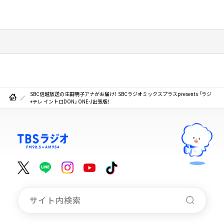
SBC信越放送の生田明子アナがお届け！ SBCラジオミックスプラスpresents 「ラジ
+テレ イントロDON」 ONE-J出張版！