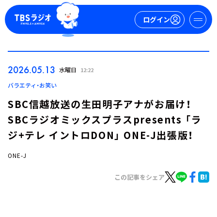
ログイン
マイページ
2026.05.13
水曜日
12:22
新規会員登録
ログイン
バラエティ・お笑い
SBC信越放送の生田明子アナがお届け！
SBCラジオミックスプラスpresents 「ラ
ジ+テレ イントロDON」 ONE-J出張版！
ONE-J
今日の番組表
この記事をシェア
週間番組表
トピックス
TBS Podcast