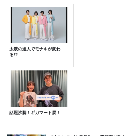
太鼓の達人でモナキが変わ
る!?
話題沸騰！ギガマート展！