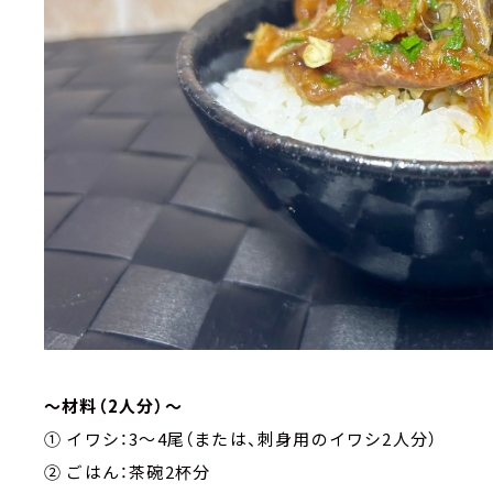
～材料（2人分）～
① イワシ：3～4尾（または、刺身用のイワシ2人分）
② ごはん：茶碗2杯分