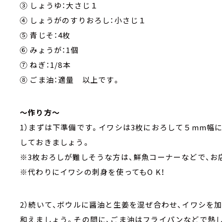
③ しょうゆ：大さじ１
④ しょうがのすりおろし：小さじ１
⑤ 青じそ：4枚
⑥ みょうが：1個
⑦ ねぎ：1/8本
⑧ ごま油：適量 以上です。
～作り方～
1）まずは下準備です。イワシは3枚におろして５mm幅
しておきましょう。
※3枚おろしが難しそうな方は、鮮魚コーナーなどで、お
※代わりにイワシの刺身を使ってもO K！
2）続いて、ボウルに醤油と生姜を混ぜ合わせ、イワシを
和えましょう。その間に、ごま油はフライパンなどで熱