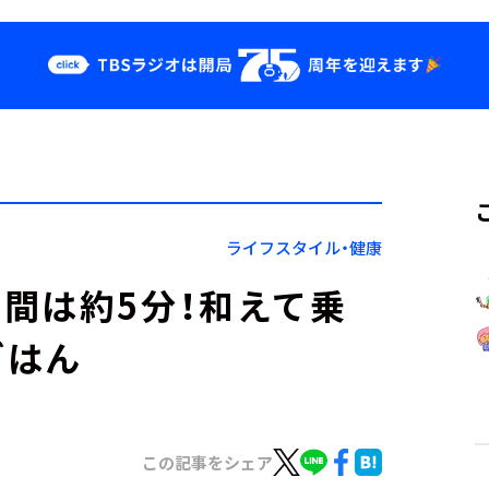
クス
イベント・グッ
ズ
st
YouTube
せ
会社情報
ライフスタイル・健康
間は約5分！和えて乗
ごはん
この記事をシェア