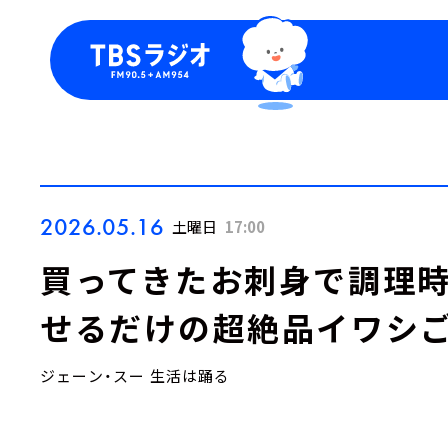
今日の番組表
トピッ
週間番組表
TBS
Podca
お知ら
2026.05.16
土曜日
17:00
買ってきたお刺身で調理時
せるだけの超絶品イワシ
ジェーン・スー 生活は踊る