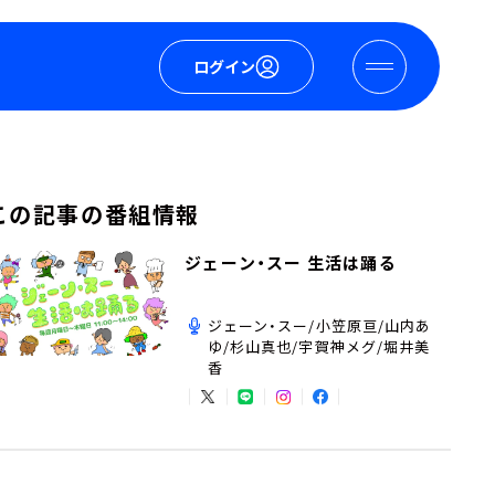
ログイン
この記事の番組情報
ジェーン・スー 生活は踊る
ジェーン・スー/小笠原亘/山内あ
ゆ/杉山真也/宇賀神メグ/堀井美
香