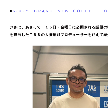
６：０７～ ＢＲＡＮＤ－ＮＥＷ ＣＯＬＬＥＣＴＩＯ
■
けさは、あさって・１５日・金曜日に公開される話題の
を担当したＴＢＳの大脇拓郎プロデューサーを迎えて紹