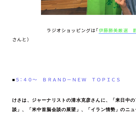
ラジオショッピングは「
伊藤勝美厳選 
さんと）
５：４０～ ＢＲＡＮＤ－ＮＥＷ ＴＯＰＩＣＳ
■
けさは、ジャーナリストの清水克彦さんに、「来日中の
談」、「米中首脳会談の展望」、「イラン情勢」のニュ