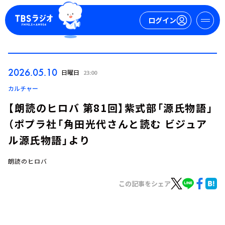
ログイン
マイページ
2026.05.10
日曜日
23:00
新規会員登録
ログイン
カルチャー
【朗読のヒロバ 第81回】紫式部「源氏物語」
（ポプラ社「角田光代さんと読む ビジュア
ル源氏物語」より
朗読のヒロバ
今日の番組表
この記事をシェア
週間番組表
トピックス
TBS Podcast