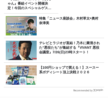
ゃん』番組イベント開催決
定！今回のスペシャルゲスト
は、タカアンドトシ！
特集「ニュース座談会」木村草太×奥村
奈津美
テレビとラジオが直結！乃木に粛清され
た“悪役たち”が集結する『VIVANT 悪役
会議室』7/26(日)23時スタート！
【100円ショップで買える！】スースー
系ボディシート頂上決戦２０２６
Recommended by