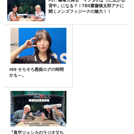
#17. 篠塚大輝も「マンタのように広がる
背中」になる？！TBS齋藤慎太郎アナに
聞くメンズフィジークの魅力！！
#69 そろそろ愚痴ログの時間
かも～。
『真空ジェシカのラジオ父ち