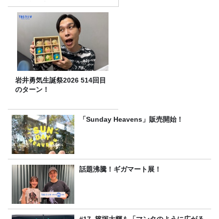
強の棒が入っていた！
岩井勇気生誕祭2026 514回目
のターン！
「Sunday Heavens」販売開始！
話題沸騰！ギガマート展！