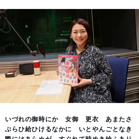
お知らせ
イベント・グッズ
YouTube
会社情報
いづれの御時にか　女御　更衣　あまたさ
ぶらひ給ひけるなかに　いとやんごとなき
際にはあらぬが　すぐれて時めき給ふあり