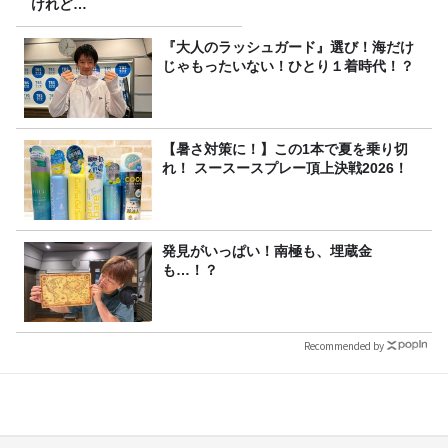
けれど…
『大人のラッシュガード』選び！海だけ
じゃもったいない！ひとり１着時代！？
【暑さ対策に！】この1本で夏を乗り切
れ！ スースースプレー頂上決戦2026！
発見がいっぱい！南極も、埋蔵金
も…！？
Recommended by