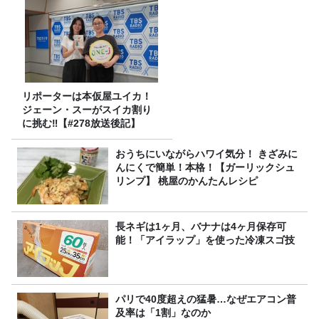
リポーターは本仮屋ユイカ！
ジェーン・スーがスイカ割り
に挑む‼【#278放送後記】
おうちにいながらハワイ気分！ きざみに
んにくで簡単！本格！【ガーリックシュ
リンプ】 桃屋のかんたんレシピ
長ネギは1ヶ月、バナナは4ヶ月保存可
能！「アイラップ」を使った冷凍スゴ技
パリで40度超えの猛暑…なぜエアコン普
及率は「1割」なのか