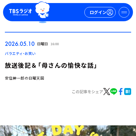
ログイン
マイページ
2026.05.10
日曜日
16:00
新規会員登録
ログイン
バラエティ・お笑い
放送後記＆「母さんの愉快な話」
安住紳一郎の日曜天国
この記事をシェア
今日の番組表
週間番組表
トピックス
TBS Podcast