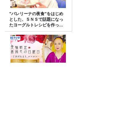
”バレリーナの夜食”をはじめ
とした、ＳＮＳで話題になっ
たヨーグルトレシピを作って
みた！
美輪明宏さんへの感謝と平和
への思いをつなぐ追悼特別番
組『美輪明宏 薔薇色の日曜日
～ごきげんよう、ルンルン
～』8/9（日）16時放送
話題沸騰！ギガマート展！
【あの‘プチプチ‘が社名に！】プチプチ