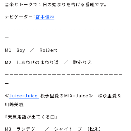
音楽とトークで１日の始まりを告げる番組です。
ナビゲーター：
宮本佳林
ーーーーーーーーーーーーーーーーーーーーーーーーー
ー
M1 Boy ／ Rol3ert
M2 しあわせのまわり道 ／ 歌心りえ
ーーーーーーーーーーーーーーーーーーーーーーーーー
ー
≪
Juice=Juice
松永里愛のMIX=Juice≫ 松永里愛＆
川嶋美楓
『天気用語が出てくる曲』
M3 ランデヴー ／ シャイトープ （松永）