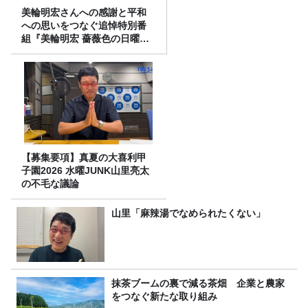
美輪明宏さんへの感謝と平和
への思いをつなぐ追悼特別番
組『美輪明宏 薔薇色の日曜日
～ごきげんよう、ルンルン
～』8/9（日）16時放送
【募集要項】真夏の大喜利甲
子園2026 水曜JUNK山里亮太
の不毛な議論
山里「麻辣湯でなめられたくない」
抹茶ブームの裏で減る茶畑 企業と農家
をつなぐ新たな取り組み