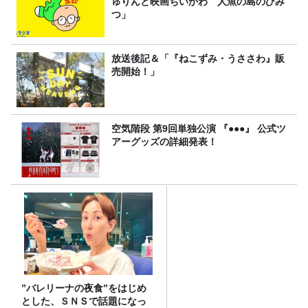
ゅりんと映画ちいかわ 人魚の島のひみ
つ」
放送後記＆「『ねこずみ・うささわ』販
売開始！」
空気階段 第9回単独公演 『●●●』 公式ツ
アーグッズの詳細発表！
”バレリーナの夜食”をはじめ
とした、ＳＮＳで話題になっ