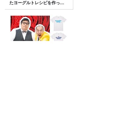
たヨーグルトレシピを作って
みた！
きしたかの高野のキラーフレ
ーズ「ビッグサンダー
喝！！」Ｔシャツ新作が発売
決定！
TBSラジオ『大島由香里 BRAND-NEW
MORNING』で「健康ハートの日」特別
企画を8/10（月）に放送
JALやANA、カード業界で航空会社が強
いのはなぜ？「非日常の体験」が決済を
動かす理由