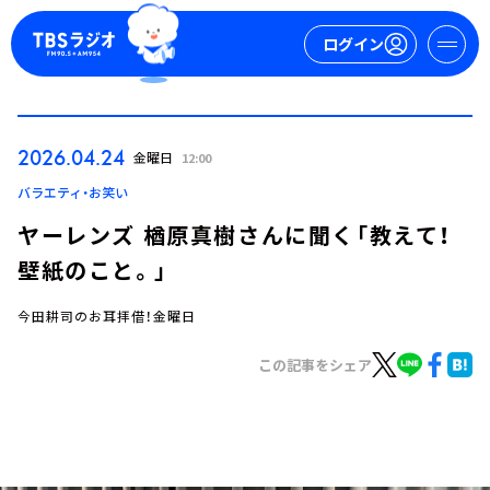
ログイン
マイページ
2026.04.24
金曜日
12:00
新規会員登録
ログイン
バラエティ・お笑い
ヤーレンズ 楢原真樹さんに聞く「教えて！
壁紙のこと。」
今田耕司のお耳拝借！金曜日
この記事をシェア
今日の番組表
週間番組表
トピックス
TBS Podcast