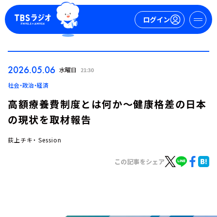
ログイン
マイページ
2026.05.06
水曜日
21:30
新規会員登録
ログイン
社会・政治・経済
高額療養費制度とは何か～健康格差の日本
の現状を取材報告
荻上チキ・ Session
この記事をシェア
今日の番組表
週間番組表
トピックス
TBS Podcast