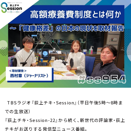
お知らせ
イベント・グッズ
YouTube
会社情報
TBSラジオ『荻上チキ・Session』（平日午後5時～8時ま
での生放送）
『荻上チキ・Session-22』から続く、新世代の評論家・荻上
チキがお送りする発信型ニュース番組。