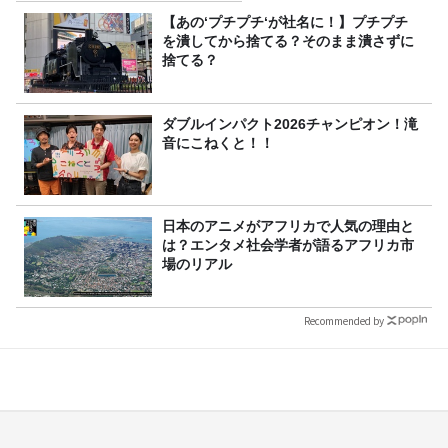
【あの‘プチプチ‘が社名に！】プチプチ
を潰してから捨てる？そのまま潰さずに
捨てる？
ダブルインパクト2026チャンピオン！滝
音にこねくと！！
日本のアニメがアフリカで人気の理由と
は？エンタメ社会学者が語るアフリカ市
場のリアル
Recommended by