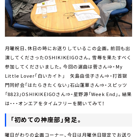
月曜祝日、休日の時にお送りしているこの企画。前回も出
演してくださったOSHIKIKEIGOさん。雪辱を果たすべく
参加してくださいました。今回の選曲は菅さん⇒・My
Little Lover「白いカイト」 矢島由佳子さん⇒・打首獄
門同好会「はたらきたくない」石山蓮華さん⇒・スピッツ
「8823」OSHIKIKEIGOさん⇒・星野源「Week End」。結果
は・・・オンエアをタイムフリーを聞いてみて！
「初めての神座部」発足。
曜日がわりの企画コーナー、今日は月曜休日限定でお送り