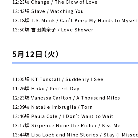
12:23頃 Change / The Glow of Love
12:43頃 Slave / Watching You
13:18頃 T.S. Monk / Can't Keep My Hands to Mysel
13:50頃 吉田美奈子 / Love Shower
5月12日（火）
11:05頃 KT Tunstall / Suddenly I See
11:26頃 Hoku / Perfect Day
12:23頃 Vanessa Carlton / A Thousand Miles
12:39頃 Natalie Imbruglia / Torn
12:46頃 Paula Cole / I Don't Want to Wait
13:17頃 Sixpence None the Richer / Kiss Me
13:44頃 Lisa Loeb and Nine Stories / Stay (I Misse