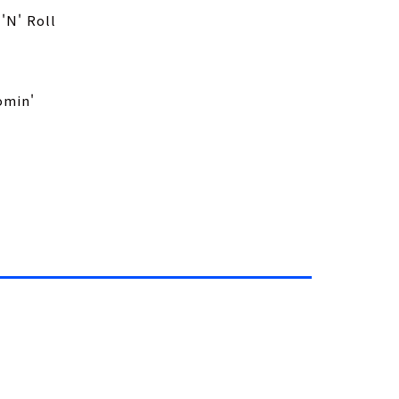
'N' Roll
omin'