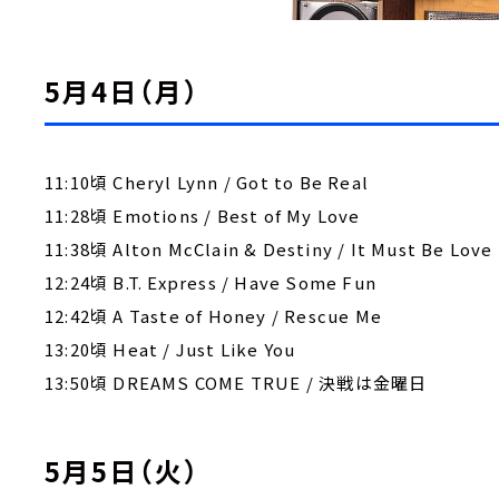
5月4日（月）
11:10頃 Cheryl Lynn / Got to Be Real
11:28頃 Emotions / Best of My Love
11:38頃 Alton McClain & Destiny / It Must Be Love
12:24頃 B.T. Express / Have Some Fun
12:42頃 A Taste of Honey / Rescue Me
13:20頃 Heat / Just Like You
13:50頃 DREAMS COME TRUE / 決戦は金曜日
5月5日（火）