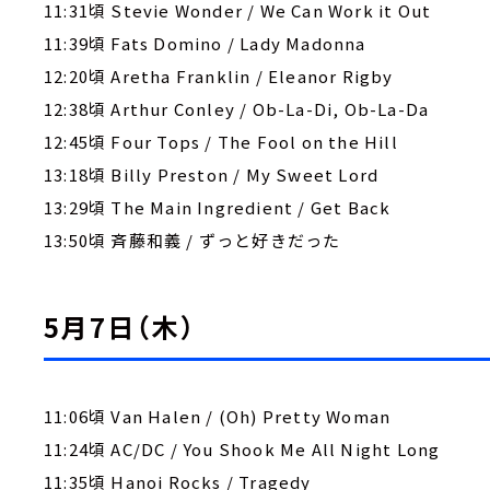
11:31頃 Stevie Wonder / We Can Work it Out
11:39頃 Fats Domino / Lady Madonna
12:20頃 Aretha Franklin / Eleanor Rigby
12:38頃 Arthur Conley / Ob-La-Di, Ob-La-Da
12:45頃 Four Tops / The Fool on the Hill
13:18頃 Billy Preston / My Sweet Lord
13:29頃 The Main Ingredient / Get Back
13:50頃 斉藤和義 / ずっと好きだった
5月7日（木）
11:06頃 Van Halen / (Oh) Pretty Woman
11:24頃 AC/DC / You Shook Me All Night Long
11:35頃 Hanoi Rocks / Tragedy