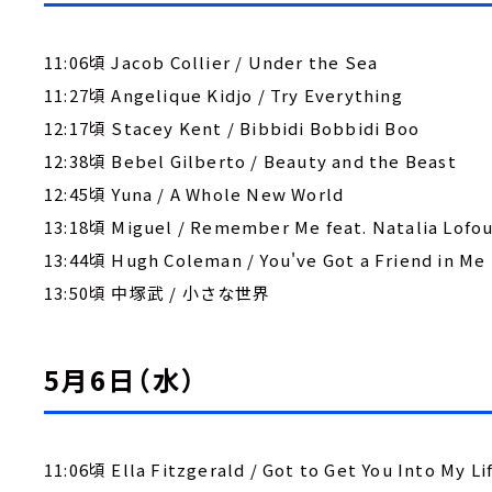
11:06頃 Jacob Collier / Under the Sea
11:27頃 Angelique Kidjo / Try Everything
12:17頃 Stacey Kent / Bibbidi Bobbidi Boo
12:38頃 Bebel Gilberto / Beauty and the Beast
12:45頃 Yuna / A Whole New World
13:18頃 Miguel / Remember Me feat. Natalia Lofo
13:44頃 Hugh Coleman / You've Got a Friend in Me
13:50頃 中塚武 / 小さな世界
5月6日（水）
11:06頃 Ella Fitzgerald / Got to Get You Into My Li