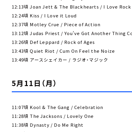
12:13頃 Joan Jett & The Blackhearts / I Love Rock 
12:24頃 Kiss / I Love it Loud
12:37頃 Motley Crue / Piece of Action
13:12頃 Judas Priest / You've Got Another Thing C
13:26頃 Def Leppard / Rock of Ages
13:43頃 Quiet Riot / Cum On Feel the Noize
13:49頃 アースシェイカー / ラジオ・マジック
5月11日（月）
11:07頃 Kool & The Gang / Celebration
11:28頃 The Jacksons / Lovely One
11:38頃 Dynasty / Do Me Right