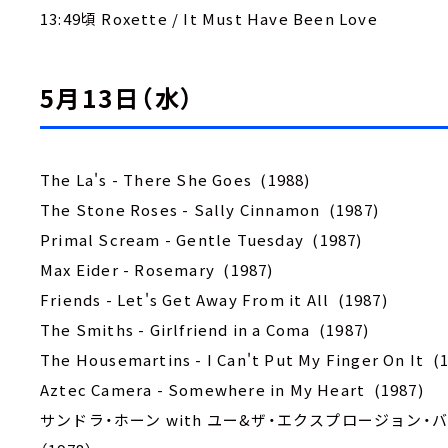
13:49頃 Roxette / It Must Have Been Love
5月13日（水）
The La's - There She Goes (1988)
The Stone Roses - Sally Cinnamon (1987)
Primal Scream - Gentle Tuesday (1987)
Max Eider - Rosemary (1987)
Friends - Let's Get Away From it All (1987)
The Smiths - Girlfriend in a Coma (1987)
The Housemartins - I Can't Put My Finger On It (
Aztec Camera - Somewhere in My Heart (1987)
サンドラ・ホーン with ユー&ザ・エクスプロージョン・