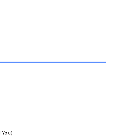
f
d You)