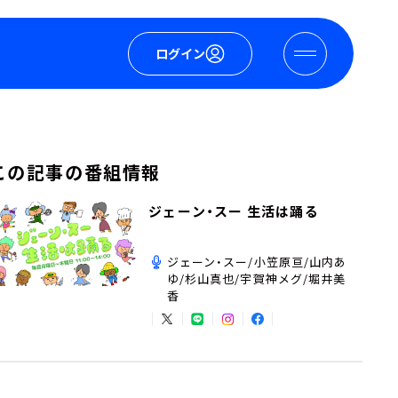
ログイン
この記事の番組情報
ジェーン・スー 生活は踊る
ジェーン・スー/小笠原亘/山内あ
ゆ/杉山真也/宇賀神メグ/堀井美
香