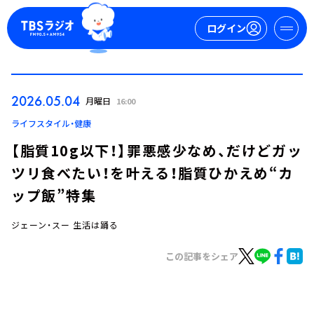
ログイン
マイページ
2026.05.04
月曜日
16:00
新規会員登録
ログイン
ライフスタイル・健康
【脂質10g以下！】罪悪感少なめ、だけどガッ
ツリ食べたい！を叶える！脂質ひかえめ“カ
ップ飯”特集
ジェーン・スー 生活は踊る
今日の番組表
この記事をシェア
週間番組表
トピックス
TBS Podcast