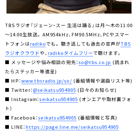
TBSラジオ『ジェーン・スー 生活は踊る』は月～木の11:00
～14:00生放送。 AM954kHz、FM90.5MHz、PCやスマー
トフォンは
radiko
でも。 聴き逃しても過去の音声が
TBS
ラジオクラウド
や、
radikoタイムフリー
で聴けます。
■ メッセージや悩み相談の宛先：
so@tbs.co.jp
(読まれ
たらステッカー等進呈)
■ HP：
www.tbsradio.jp/so/
(番組情報や選曲リスト等)
■ Twitter：
@seikatsu954905
(日々のお知らせ)
■ Instagram：
seikatsu954905
(オンエアや取材裏フォ
ト）
■ Facebook：
seikatsu954905
(番組情報と写真)
■ LINE：
https://page.line.me/seikatsu954905