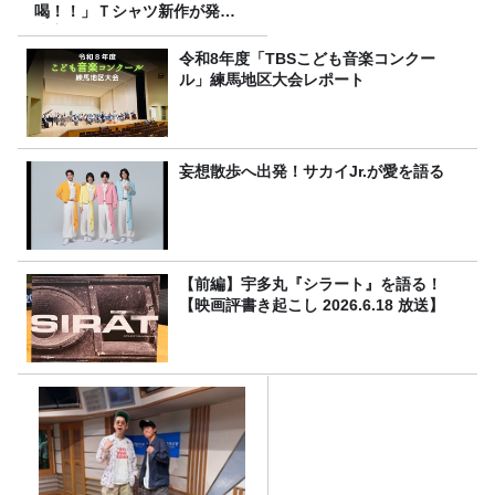
喝！！」Ｔシャツ新作が発売
決定！
令和8年度「TBSこども音楽コンクー
ル」練馬地区大会レポート
妄想散歩へ出発！サカイJr.が愛を語る
【前編】宇多丸『シラート』を語る！
【映画評書き起こし 2026.6.18 放送】