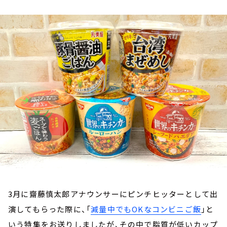
お知らせ
イベント・グッズ
YouTube
会社情報
3月に齋藤慎太郎アナウンサーにピンチヒッターとして出
演してもらった際に、「
減量中でもOKなコンビニご飯
」と
いう特集をお送りしましたが、その中で脂質が低いカップ