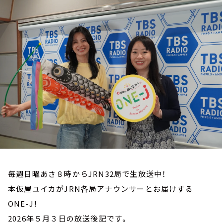
お知らせ
イベント・グッズ
YouTube
会社情報
毎週日曜あさ８時からJRN32局で生放送中！
本仮屋ユイカがJRN各局アナウンサーとお届けする
ONE-J！
2026年５月３日の放送後記です。