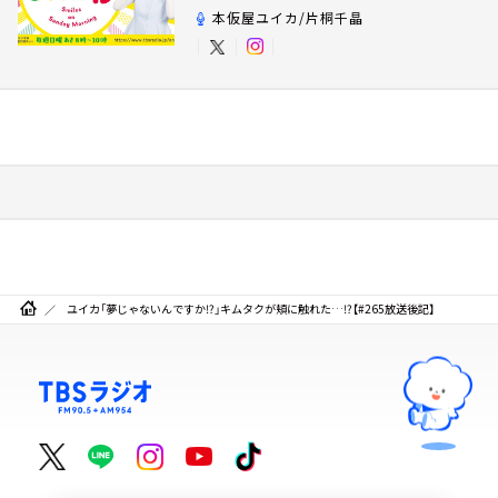
本仮屋ユイカ/片桐千晶
ユイカ「夢じゃないんですか⁉」キムタクが頬に触れた…⁉【#265放送後記】