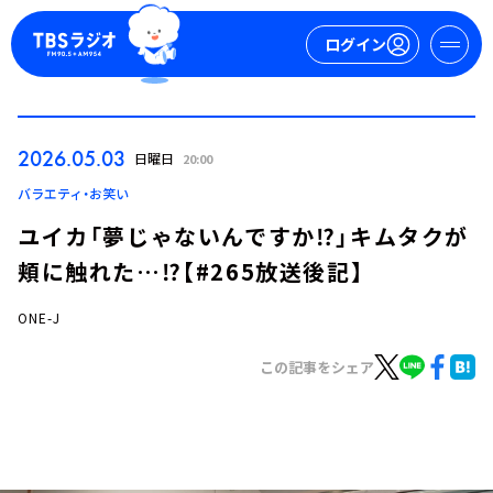
ログイン
マイページ
2026.05.03
日曜日
20:00
新規会員登録
ログイン
バラエティ・お笑い
ユイカ「夢じゃないんですか⁉」キムタクが
頬に触れた…⁉【#265放送後記】
ONE-J
この記事をシェア
今日の番組表
週間番組表
トピックス
TBS Podcast