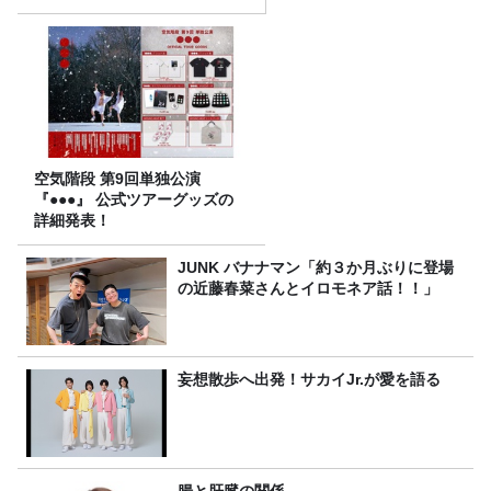
空気階段 第9回単独公演
『●●●』 公式ツアーグッズの
詳細発表！
JUNK バナナマン「約３か月ぶりに登場
の近藤春菜さんとイロモネア話！！」
妄想散歩へ出発！サカイJr.が愛を語る
腸と肝臓の関係