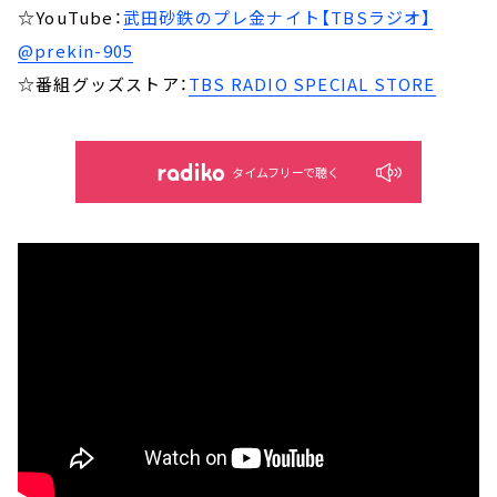
☆YouTube：
武田砂鉄のプレ金ナイト【TBSラジオ】
@prekin-905
☆番組グッズストア：
TBS RADIO SPECIAL STORE
タイムフリーで聴く