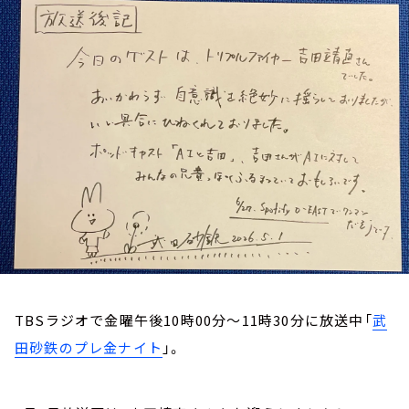
お知らせ
イベント・グッズ
YouTube
会社情報
TBSラジオで金曜午後10時00分～11時30分に放送中「
武
田砂鉄のプレ金ナイト
」。