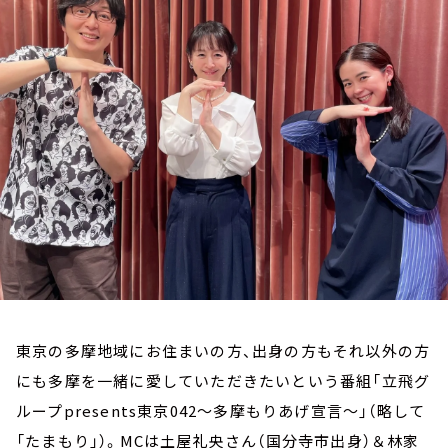
お知らせ
イベント・グッズ
YouTube
会社情報
東京の多摩地域にお住まいの方、出身の方もそれ以外の方
にも多摩を一緒に愛していただきたいという番組「立飛グ
ループpresents東京042～多摩もりあげ宣言～」（略して
「たまもり」）。MCは土屋礼央さん（国分寺市出身）＆林家