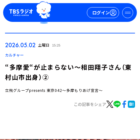
ログイン
マイページ
2026.05.02
土曜日
15:25
新規会員登録
ログイン
カルチャー
“多摩愛“が止まらない～相田翔子さん（東
村山市出身）②
立飛グループpresents 東京042～多摩もりあげ宣言～
この記事をシェア
今日の番組表
週間番組表
トピックス
TBS Podcast