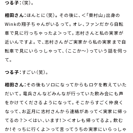
つる子：
（笑）。
相田さん：
ほんとに（笑）
。
その後に、＜「東村山」出身の
Winkの翔子ちゃんがいるって。オレ、ファンだから自転
車で見に行っちゃったよ＞って。志村さんと私の実家が
近いんですよ。で、志村さんがご実家から私の実家まで自
転車で見にいらっしゃって、（ここか～）っていう話を伺っ
て。
つる子：
すごい（笑）。
相田さん：
その後もソロになってからもロケを教えていた
だいて。竜兵さんなどみんなが行っていた飲み会にも声
をかけてくださるようになって。そこからすごく仲良く
なって、お正月に志村さんから連絡があって＜実家に帰っ
てるの？＞＜はい、います！＞＜オレも帰ってるよ。飲む
か！そっちに行くよ＞って言ってうちの実家にいらっしゃ