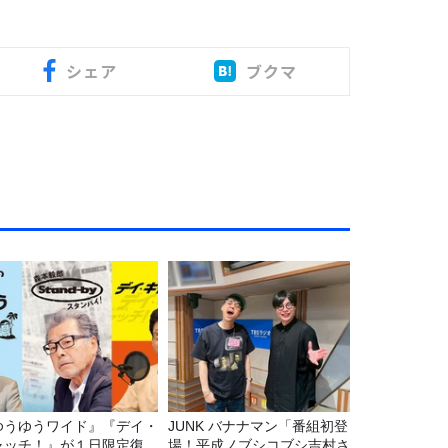
シェア
ブクマ
ゆうゆうワイド』『デイ・
JUNK バナナマン「番組初登
ャッチ！』が１日限定復
場！平成ノブシコブシ吉村さ