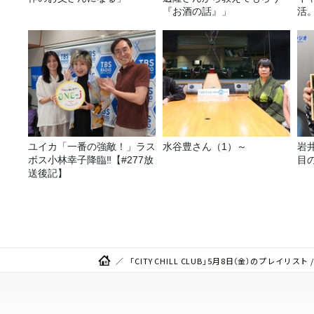
『お酒の話』」
活
ユイカ「一番の強敵！」ラス
水谷豊さん（1）～
岩井
ボス小林幸子降臨‼【#277放
目
送後記】
「CITY CHILL CLUB」5月8日（金）のプレイ