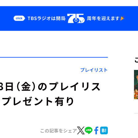
クス
イベント・グッ
ズ
st
YouTube
せ
会社情報
プレイリスト
」5月8日（金）のプレイリス
ープレゼント有り
この記事をシェア