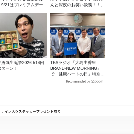
。9/21はプレミアムデー
んと深夜のお笑い談義！！」
勇気生誕祭2026 514回
TBSラジオ『大島由香里
のターン！
BRAND-NEW MORNING』
で「健康ハートの日」特別企
画を8/10（月）に放送
Recommended by
リスト / サイン入りステッカープレゼント有り