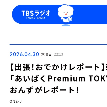
今日の番組表
トピッ
週間番組表
TBS
Podca
お知ら
2026.04.30
木曜日
22:13
【出張！おでかけレポート
「あいぱくPremium TO
おんずがレポート！
ONE-J