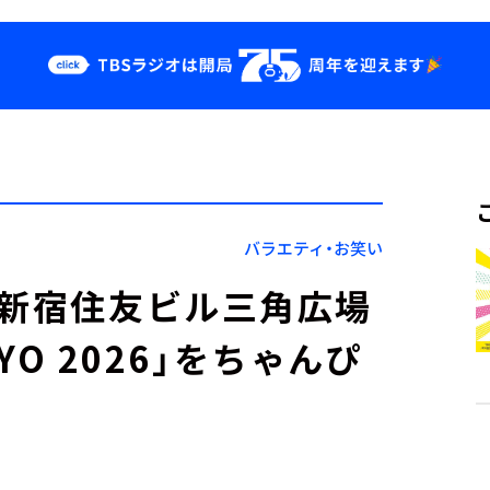
クス
イベント・グッ
ズ
st
YouTube
せ
会社情報
バラエティ・お笑い
】新宿住友ビル三角広場
KYO 2026」をちゃんぴ