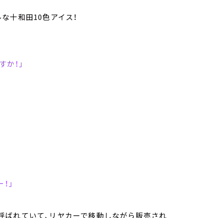
な十和田10色アイス！
すか！」
！」
呼ばれていて、リヤカーで移動しながら販売され