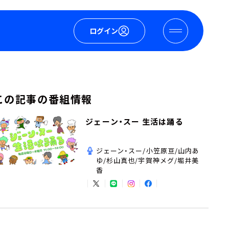
ログイン
この記事の番組情報
ジェーン・スー 生活は踊る
ジェーン・スー/小笠原亘/山内あ
ゆ/杉山真也/宇賀神メグ/堀井美
香