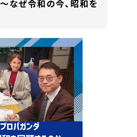
 ～なぜ令和の今、昭和を
）