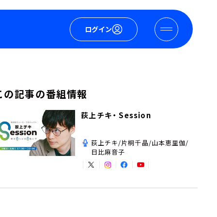
ログイン
この記事の番組情報
荻上チキ・ Session
荻上チキ/片桐千晶/山本恵里伽/
日比麻音子