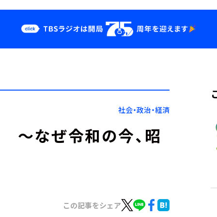
クス
イベント・グッ
ズ
st
YouTube
せ
会社情報
社会・政治・経済
ダ ～なぜ令和の今、昭
この記事をシェア