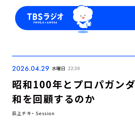
今日の番組表
トピッ
週間番組表
TBS
Podca
お知ら
2026.04.29
水曜日
22:30
昭和100年とプロパガン
和を回顧するのか
荻上チキ・ Session