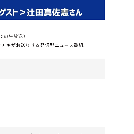
までの生放送）
・荻上チキがお送りする発信型ニュース番組。