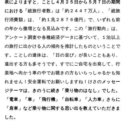
表によりますと、ことし４月２５日から５月７日の期間
における「
総旅行者数」は「約２４４７万人」、「総旅
行消費額」は、「約１兆２８７６億円」で、いずれも前
の年から微増となる見込みです。この「旅行動向」は、
アンケート調査や各種経済データに基づいて、１泊以上
の旅行に出かける人の傾向を推計したものということで
す。ことしの連休は、「日の並び」が良いこともあり、
遠出する方も多そうです。すでにご自宅を出発して、行
楽地へ向かう車の中でお聴きの方もいらっしゃるかも知
れません！安全運転でお願いしますね！けさの
メッセー
ジテーマは、きのうに続き「乗り物のはなし」でした。
「電車」「車」「飛行機」「自転車」「人力車」さらに
「肩車」など乗り物に関する思い出を教えていただきま
した。