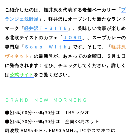
ご紹介したのは、軽井沢を代表する老舗ベーカリー「
ブ
ランジェ浅野屋
」、軽井沢にオープンした新たなランド
マーク「
軽井沢Ｔ－ＳＩＴＥ
」、美味しい食事が楽しめ
る北欧テイストのカフェ「
ＪＯＲＤ
」、スープカレーの
専門店「
Ｓｏｕｐ Ｗｉｔｈ
」です。そして、「
軽井沢
ヴィネット
」の最新号が、あさっての金曜日、５月１日
に発売されます！ぜひ、チェックしてください。詳しく
は
公式サイト
をご覧ください。
ＢＲＡＮＤ－ＮＥＷ ＭＯＲＮＩＮＧ
●朝5時00分～5時30分は TBSラジオ
●朝5時30分～6時30分は 全国33局ネット
周波数 AM954kHz、FM90.5MHz。PCやスマホでは