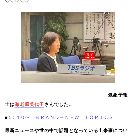
◇◇◇◇◇
気象予報
士は
海老原美代子
さんでした。
５：４０～ ＢＲＡＮＤ－ＮＥＷ ＴＯＰＩＣＳ
■
最新ニュースや世の中で話題となっている出来事につい