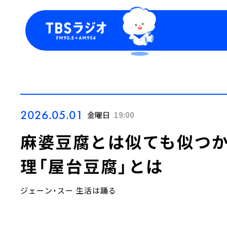
今日の番組表
トピッ
週間番組表
TBS
Podca
お知ら
2026.05.01
金曜日
19:00
麻婆豆腐とは似ても似つか
理「屋台豆腐」とは
ジェーン・スー 生活は踊る