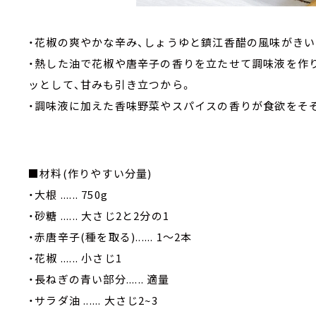
・花椒の爽やかな辛み、しょうゆと鎮江香醋の風味がきい
・熱した油で花椒や唐辛子の香りを立たせて調味液を作
ッとして、甘みも引き立つから。
・調味液に加えた香味野菜やスパイスの香りが食欲をそ
■材料(作りやすい分量)
・大根 ...... 750g
・砂糖 ...... 大さじ2と2分の1
・赤唐辛子(種を取る)...... 1～2本
・花椒 ...... 小さじ1
・長ねぎの青い部分...... 適量
・サラダ油 ...... 大さじ2~3