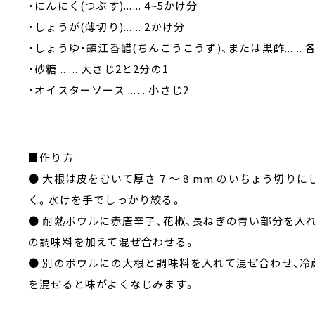
・にんにく(つぶす)...... 4~5かけ分
・しょうが(薄切り)...... 2かけ分
・しょうゆ・鎮江香醋(ちんこうこうず)、または黒酢...... 
・砂糖 ...... 大さじ2と2分の1
・オイスターソース ...... 小さじ2
■作り方
● 大根は皮をむいて厚さ 7 ～ 8 mm のいちょう切り
く。水けを手でしっかり絞る。
● 耐熱ボウルに赤唐辛子、花椒、長ねぎの青い部分を入
の調味料を加えて混ぜ合わせる。
● 別のボウルにの大根と調味料を入れて混ぜ合わせ、冷
を混ぜると味がよくなじみます。