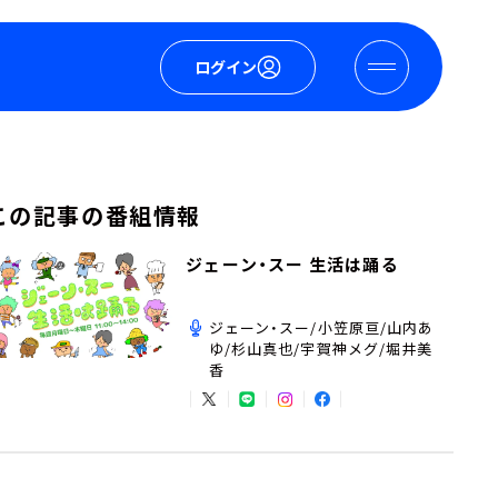
ログイン
この記事の番組情報
ジェーン・スー 生活は踊る
ジェーン・スー/小笠原亘/山内あ
ゆ/杉山真也/宇賀神メグ/堀井美
香