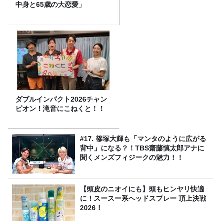
中身と65歳の大恋愛」
ダブルインパクト2026チャン
ピオン！滝音にこねくと！！
#17. 篠塚大輝も「マンタのように広がる
背中」になる？！TBS齋藤慎太郎アナに
聞くメンズフィジークの魅力！！
【頭皮のニオイにも】頭もヒンヤリ快適
に！スースー系ヘッドスプレー 頂上決戦
2026！