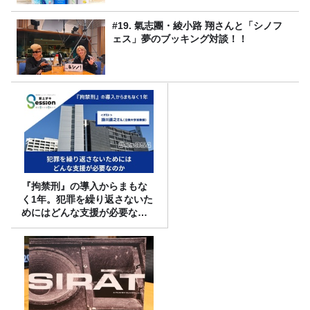
#19. 氣志團・綾小路 翔さんと「シノフ
ェス」夢のブッキング対談！！
『拘禁刑』の導入からまもな
く1年。犯罪を繰り返さないた
めにはどんな支援が必要なの
か