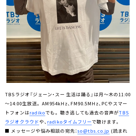
TBSラジオ『ジェーン・スー 生活は踊る』は月～木の11:00
～14:00生放送。 AM954kHz、FM90.5MHz、PCやスマー
トフォンは
radiko
でも。 聴き逃しても過去の音声が
TBS
ラジオクラウド
や、
radikoタイムフリー
で聴けます。
■ メッセージや悩み相談の宛先：
so@tbs.co.jp
(読まれ