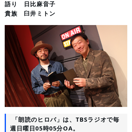
語り　日比麻音子
貴族　臼井ミトン
 「朗読のヒロバ」は、TBSラジオで毎
週日曜日05時05分OA。