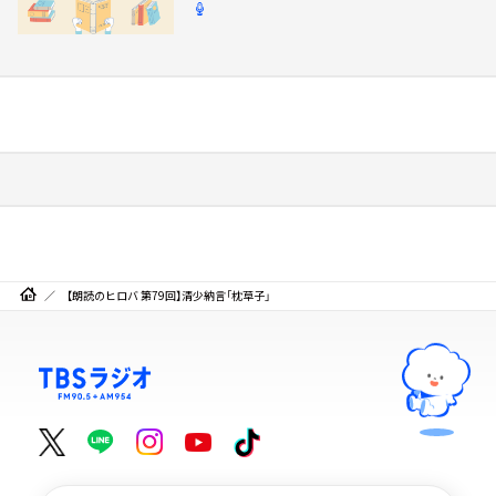
【朗読のヒロバ 第79回】清少納言「枕草子」