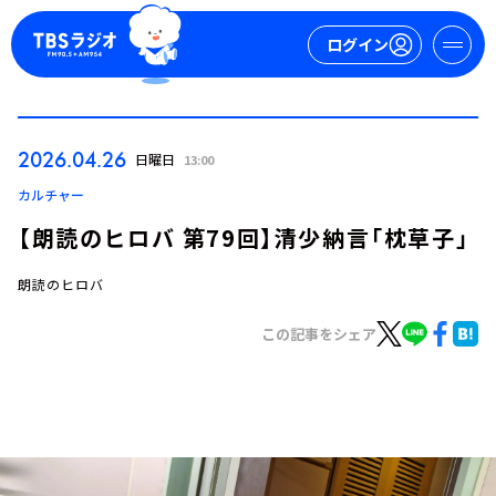
ログイン
マイページ
2026.04.26
日曜日
13:00
新規会員登録
ログイン
カルチャー
【朗読のヒロバ 第79回】清少納言「枕草子」
朗読のヒロバ
この記事をシェア
今日の番組表
週間番組表
トピックス
TBS Podcast