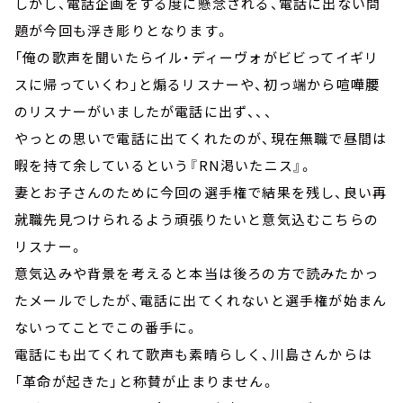
しかし、電話企画をする度に懸念される、電話に出ない問
題が今回も浮き彫りとなります。
「俺の歌声を聞いたらイル・ディーヴォがビビってイギリ
スに帰っていくわ」と煽るリスナーや、初っ端から喧嘩腰
のリスナーがいましたが電話に出ず、、、
やっとの思いで電話に出てくれたのが、現在無職で昼間は
暇を持て余しているという『RN渇いたニス』。
妻とお子さんのために今回の選手権で結果を残し、良い再
就職先見つけられるよう頑張りたいと意気込むこちらの
リスナー。
意気込みや背景を考えると本当は後ろの方で読みたかっ
たメールでしたが、電話に出てくれないと選手権が始まん
ないってことでこの番手に。
電話にも出てくれて歌声も素晴らしく、川島さんからは
「革命が起きた」と称賛が止まりません。