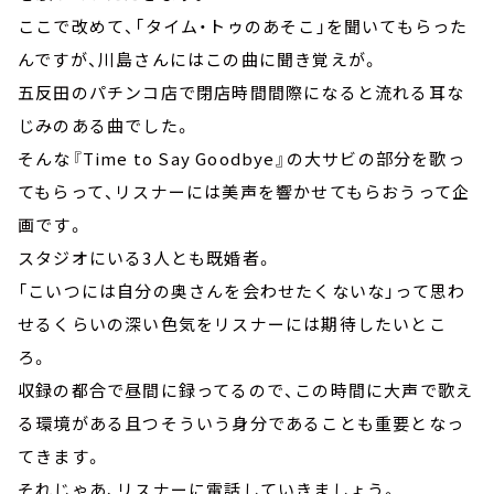
ここで改めて、「タイム・トゥのあそこ」を聞いてもらった
んですが、川島さんにはこの曲に聞き覚えが。
五反田のパチンコ店で閉店時間間際になると流れる耳な
じみのある曲でした。
そんな『Time to Say Goodbye』の大サビの部分を歌っ
てもらって、リスナーには美声を響かせてもらおうって企
画です。
スタジオにいる3人とも既婚者。
「こいつには自分の奥さんを会わせたくないな」って思わ
せるくらいの深い色気をリスナーには期待したいとこ
ろ。
収録の都合で昼間に録ってるので、この時間に大声で歌え
る環境がある且つそういう身分であることも重要となっ
てきます。
それじゃあ、リスナーに電話していきましょう。