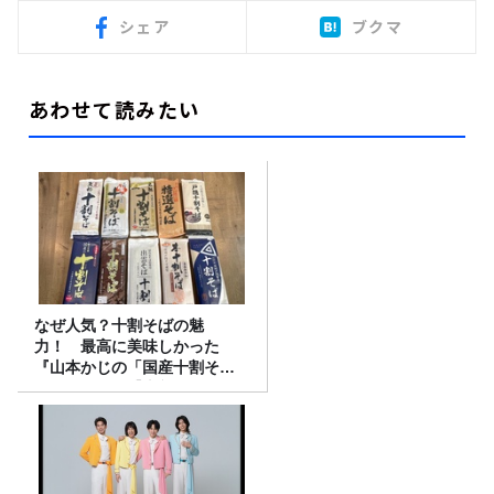
シェア
ブクマ
あわせて読みたい
なぜ人気？十割そばの魅
力！ 最高に美味しかった
『山本かじの「国産十割そ
ば」』とは？【十割そば10種
食べ比べ】