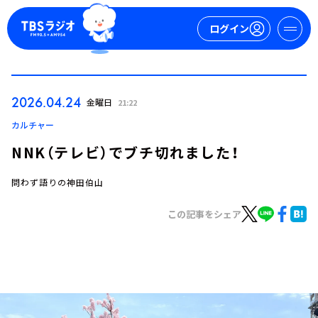
ログイン
マイページ
2026.04.24
金曜日
21:22
新規会員登録
ログイン
カルチャー
NNK（テレビ）でブチ切れました！
問わず語りの神田伯山
この記事をシェア
今日の番組表
週間番組表
トピックス
TBS Podcast