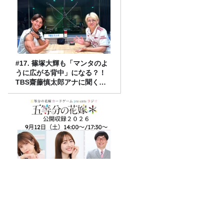
#17. 篠塚大輝も「マンタのよ
うに広がる背中」になる？！
TBS齋藤慎太郎アナに聞くメ
ンズフィジークの魅力！！
五等分の花嫁 カードゲーム
presents ラジオ『五等分の花
嫁＊』 公開収録2026開催決
定！
JUNK バナナマン「三大“小MC”の一
人、陣内智則さんとほぼ同期トー