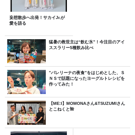
妄想散歩へ出発！サカイJr.が
愛を語る
猛暑の救世主は“飲む氷”！今注目のアイ
ススラリー5種飲み比べ
”バレリーナの夜食”をはじめとした、Ｓ
ＮＳで話題になったヨーグルトレシピを
作ってみた！
【ME:I】MOMONAさん&TSUZUMIさん
とこねくと🌺