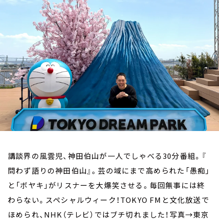
お知らせ
イベント・グッズ
YouTube
会社情報
講談界の風雲児、神田伯山が一人でしゃべる30分番組。『
問わず語りの神田伯山』。芸の域にまで高められた「愚痴」
と「ボヤキ」がリスナーを大爆笑させる。毎回無事には終
わらない。スペシャルウィーク！TOKYO FMと文化放送で
ほめられ、NHK（テレビ）ではブチ切れました！写真→東京