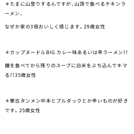
＊たまに山登りするんですが、山頂で食べるチキンラ
ーメン、
なぜか家の
3
倍おいしく感じます。
29
歳女性
＊カップヌードル
BIG
カレー味あるいは辛ラーメン！！
麵を食べてから残りのスープに白米をぶち込んでキマ
る！！
35
歳女性
＊蒙古タンメン中本とブルダックとか辛いものが好き
です。
25
歳女性