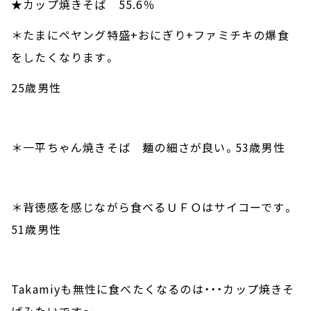
★カップ焼きそば
55.6
％
＊たまにペヤング特盛
+
おにぎり
+
ファミチキの爆食
をしたくなります。
25
歳男性
＊一平ちゃん焼きそば 麺の細さが良い。
53
歳男性
＊背徳感を感じながら食べるＵＦＯはサイコーです。
51
歳男性
Takamiy
も無性に食べたくなるのは・・・カップ焼きそ