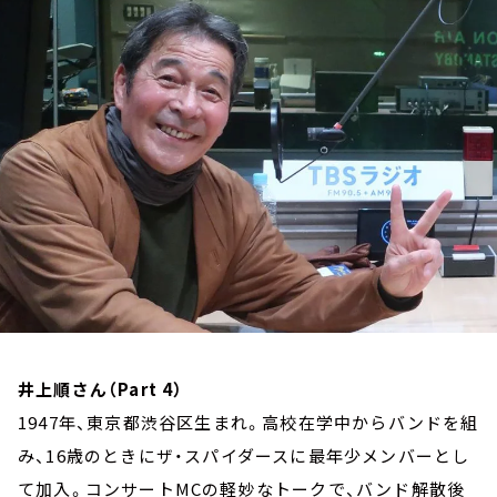
お知らせ
イベント・グッズ
YouTube
会社情報
井上順さん（Part 4）
1947年、東京都渋谷区生まれ。高校在学中からバンドを組
み、16歳のときにザ・スパイダースに最年少メンバーとし
て加入。コンサートMCの軽妙なトークで、バンド解散後