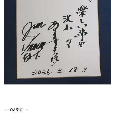
==OA楽曲==