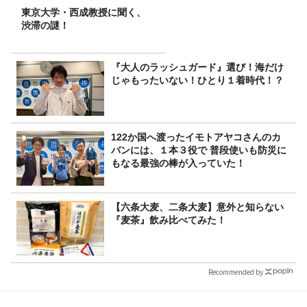
東京大学・西成教授に聞く、
渋滞の謎！
『大人のラッシュガード』選び！海だけ
じゃもったいない！ひとり１着時代！？
122か国へ渡ったイモトアヤコさんのカ
バンには、１本３役で 普段使いも防災に
もなる最強の棒が入っていた！
【六条大麦、二条大麦】意外と知らない
『麦茶』飲み比べてみた！
Recommended by