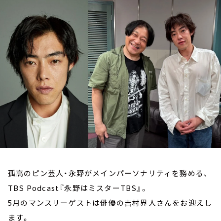
お知らせ
イベント・グッズ
YouTube
会社情報
孤高のピン芸人・永野がメインパーソナリティを務める、
TBS Podcast『永野はミスターTBS』。
5月のマンスリーゲストは俳優の吉村界人さんをお迎えし
ます。