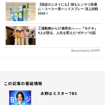
【頭皮のニオイにも】頭もヒンヤリ快適
に！スースー系ヘッドスプレー 頂上決戦
2026！
工場勤務から17億再生へ——『モナキ』
4人が語る、人生を変えた“ポチッ”の話
Recommended by
この記事の番組情報
永野はミスターTBS