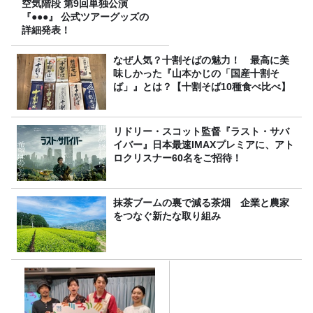
空気階段 第9回単独公演
『●●●』 公式ツアーグッズの
詳細発表！
なぜ人気？十割そばの魅力！ 最高に美
味しかった『山本かじの「国産十割そ
ば」』とは？【十割そば10種食べ比べ】
リドリー・スコット監督『ラスト・サバ
イバー』日本最速IMAXプレミアに、アト
ロクリスナー60名をご招待！
抹茶ブームの裏で減る茶畑 企業と農家
をつなぐ新たな取り組み